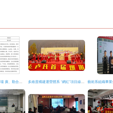
國資連鎖效應涌現市場 廣、勤合力實現教育革新戰略增行動
多維度構建運營體系 “網紅”項目線下營銷——節慶活動策劃與大型活動組織策劃服務