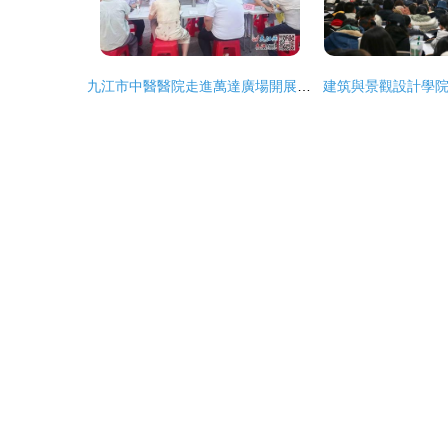
九江市中醫醫院走進萬達廣場開展‘服務百姓健康行動’大型義診活動