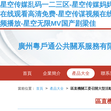
星空传媒乱码一二三区-星空传媒妈
在线观看高清免费-星空传谋视频在线
频播放-星空无限MV国产剧梁佳
廣州粵戶通公共關系服務有
首頁
企業簡介
產品大全
聯系
>
>
當前位置：
首頁
產品大全
區直機關工委召開大型活
區直