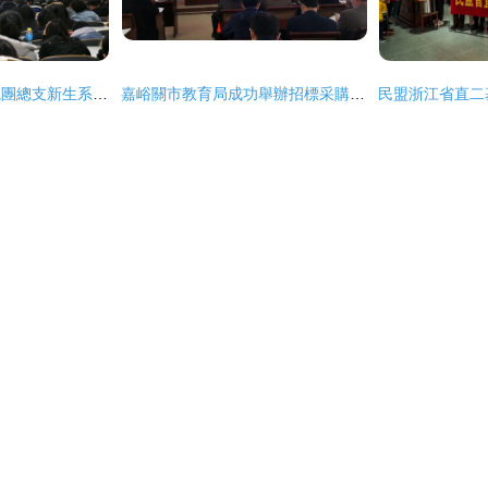
建筑與景觀設計學院團總支新生系列團課之三 大型活動組織策劃服務實踐與成長
嘉峪關市教育局成功舉辦招標采購工作培訓暨大型活動組織策劃研討會