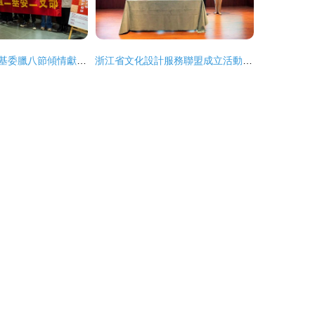
民盟浙江省直二基委臘八節傾情獻愛心 一碗熱粥，暖暖的真情
浙江省文化設計服務聯盟成立活動在衢州龍游舉行——大型活動組織策劃服務的典范實踐